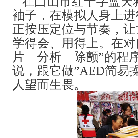
在白山市红十字蓝天
袖子，在模拟人身上进
正按压定位与节奏，让
学得会、用得上。在对
片—分析—除颤”的程
说，跟它做”AED简
人望而生畏
。